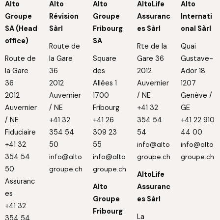
Alto
Alto
Alto
AltoLife
Alto
Groupe
Révision
Groupe
Assuranc
Internati
SA (Head
Sàrl
Fribourg
es Sàrl
onal Sàrl
office)
SA
Route de
Rte de la
Quai
Route de
la Gare
Square
Gare 36
Gustave-
la Gare
36
des
2012
Ador 18
36
2012
Allées 1
Auvernier
1207
2012
Auvernier
1700
/ NE
Genève /
Auvernier
/ NE
Fribourg
+41 32
GE
/ NE
+41 32
+41 26
354 54
+41 22 910
Fiduciaire
354 54
309 23
54
44 00
+41 32
50
55
info@alto
info@alto
354 54
info@alto
info@alto
groupe.ch
groupe.ch
50
groupe.ch
groupe.ch
AltoLife
Assuranc
Alto
Assuranc
es
Groupe
es Sàrl
+41 32
Fribourg
La
354 54