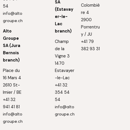
SA
Colombiè
54
(Estavay
re 4
info@alto
er-le-
2900
groupe.ch
Lac
Porrentru
Alto
branch)
y / JU
Groupe
Champ
+41 79
SA (Jura
de la
382 93 31
Bernois
Vigne 3
branch)
1470
Place du
Estavayer
16 Mars 4
-le-Lac
2610 St-
+41 32
Imier / BE
354 54
+41 32
54
941 41 81
info@alto
info@alto
groupe.ch
groupe.ch