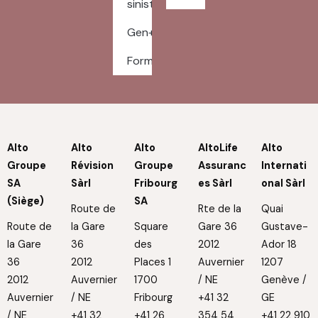
sinistres
Gen+
Formulaires
Alto
Alto
Alto
AltoLife
Alto
Groupe
Révision
Groupe
Assuranc
Internati
SA
Sàrl
Fribourg
es Sàrl
onal Sàrl
(Siège)
SA
Route de
Rte de la
Quai
Route de
la Gare
Square
Gare 36
Gustave-
la Gare
36
des
2012
Ador 18
36
2012
Places 1
Auvernier
1207
2012
Auvernier
1700
/ NE
Genève /
Auvernier
/ NE
Fribourg
+41 32
GE
/ NE
+41 32
+41 26
354 54
+41 22 910