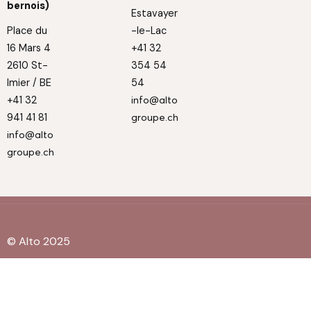
bernois)
Estavayer
Place du
-le-Lac
16 Mars 4
+41 32
2610 St-
354 54
Imier / BE
54
+41 32
info@alto
941 41 81
groupe.ch
info@alto
groupe.ch
© Alto 2025
Privacy Policy
Cookie Policy
Réalisation Inox Communication