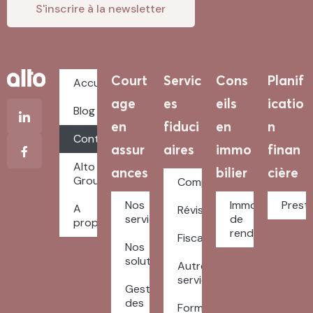
Court
Servic
Cons
Planif
Accueil
age
es
eils
icatio
Blog
en
fiduci
en
n
Contact
assur
aires
immo
finan
Alto
ances
bilier
cière
Groupe
Comptabilité
Nos
Immobilier
Prest
A
Révision
services
de
propos
rendement
Fiscalité
Nos
solutions
Autres
services
Gestion
des
Formulaires