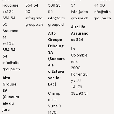
Fiduciaire
354 54
309 23
54
44 00
+41 32
50
55
info@alto
info@alto
354 54
info@alto
info@alto
groupe.ch
groupe.ch
50
groupe.ch
groupe.ch
AltoLife
Assuranc
Alto
Assuranc
es
Groupe
es Sàrl
+41 32
Fribourg
La
354 54
SA
Colombiè
54
(Succurs
re 4
info@alto
ale
2900
groupe.ch
d’Estava
Porrentru
Alto
yer-le-
y / JU
Groupe
Lac)
+41 79
SA
Champ
382 93 31
(Succurs
de la
ale du
Vigne 3
jura
1470