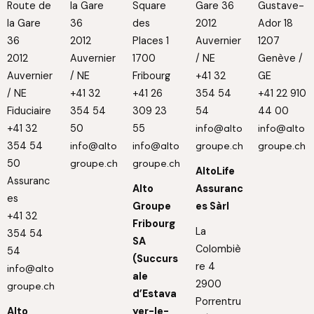
Route de
la Gare
Square
Gare 36
Gustave-
la Gare
36
des
2012
Ador 18
36
2012
Places 1
Auvernier
1207
2012
Auvernier
1700
/ NE
Genève /
Auvernier
/ NE
Fribourg
+41 32
GE
/ NE
+41 32
+41 26
354 54
+41 22 910
Fiduciaire
354 54
309 23
54
44 00
+41 32
50
55
info@alto
info@alto
354 54
info@alto
info@alto
groupe.ch
groupe.ch
50
groupe.ch
groupe.ch
AltoLife
Assuranc
Alto
Assuranc
es
Groupe
es Sàrl
+41 32
Fribourg
La
354 54
SA
Colombiè
54
(Succurs
re 4
info@alto
ale
2900
groupe.ch
d’Estava
Porrentru
Alto
yer-le-