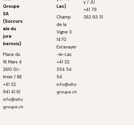
y / JU
Groupe
Lac)
+41 79
SA
Champ
382 93 31
(Succurs
de la
ale du
Vigne 3
jura
1470
bernois)
Estavayer
Place du
-le-Lac
16 Mars 4
+41 32
2610 St-
354 54
Imier / BE
54
+41 32
info@alto
941 41 81
groupe.ch
info@alto
groupe.ch