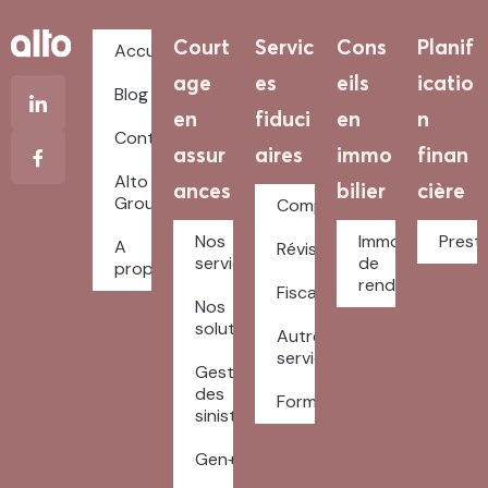
Court
Servic
Cons
Planif
Accueil
age
es
eils
icatio
Blog
en
fiduci
en
n
Contact
assur
aires
immo
finan
Alto
ances
bilier
cière
Groupe
Comptabilité
Nos
Immobilier
Prest
A
Révision
services
de
propos
rendement
Fiscalité
Nos
solutions
Autres
services
Gestion
des
Formulaires
sinistres
Gen+