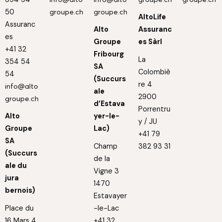
50
groupe.ch
groupe.ch
AltoLife
Assuranc
Alto
Assuranc
es
Groupe
es Sàrl
+41 32
Fribourg
La
354 54
SA
Colombiè
54
(Succurs
re 4
info@alto
ale
2900
groupe.ch
d’Estava
Porrentru
Alto
yer-le-
y / JU
Groupe
Lac)
+41 79
SA
Champ
382 93 31
(Succurs
de la
ale du
Vigne 3
jura
1470
bernois)
Estavayer
Place du
-le-Lac
16 Mars 4
+41 32