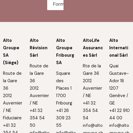
Formulaires
Alto
Alto
Alto
AltoLife
Alto
Groupe
Révision
Groupe
Assuranc
Internati
SA
Sàrl
Fribourg
es Sàrl
onal Sàrl
(Siège)
SA
Route de
Rte de la
Quai
Route de
la Gare
Square
Gare 36
Gustave-
la Gare
36
des
2012
Ador 18
36
2012
Places 1
Auvernier
1207
2012
Auvernier
1700
/ NE
Genève /
Auvernier
/ NE
Fribourg
+41 32
GE
/ NE
+41 32
+41 26
354 54
+41 22 910
Fiduciaire
354 54
309 23
54
44 00
+41 32
50
55
info@alto
info@alto
354 54
info@alto
info@alto
groupe.ch
groupe.ch