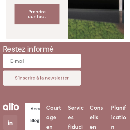
Prendre
contact
Restez informé
Court
Servic
Cons
Planif
Accueil
age
es
eils
icatio
Blog
en
fiduci
en
n