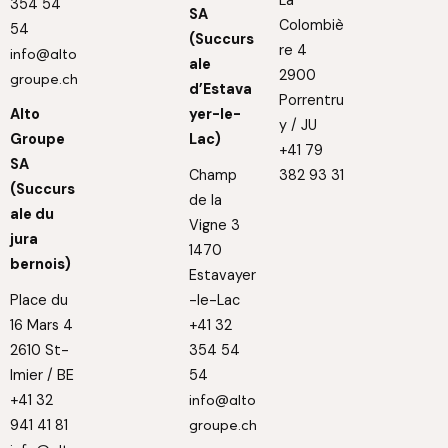
La
354 54
SA
Colombiè
54
(Succurs
re 4
info@alto
ale
2900
groupe.ch
d’Estava
Porrentru
Alto
yer-le-
y / JU
Groupe
Lac)
+41 79
SA
Champ
382 93 31
(Succurs
de la
ale du
Vigne 3
jura
1470
bernois)
Estavayer
Place du
-le-Lac
16 Mars 4
+41 32
2610 St-
354 54
Imier / BE
54
+41 32
info@alto
941 41 81
groupe.ch