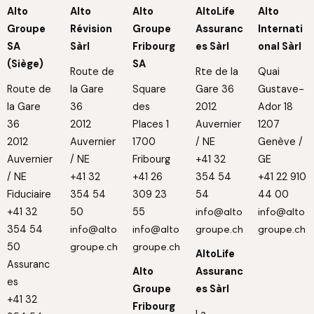
Alto
Alto
Alto
AltoLife
Alto
Groupe
Révision
Groupe
Assuranc
Internati
SA
Sàrl
Fribourg
es Sàrl
onal Sàrl
(Siège)
SA
Route de
Rte de la
Quai
Route de
la Gare
Square
Gare 36
Gustave-
la Gare
36
des
2012
Ador 18
36
2012
Places 1
Auvernier
1207
2012
Auvernier
1700
/ NE
Genève /
Auvernier
/ NE
Fribourg
+41 32
GE
/ NE
+41 32
+41 26
354 54
+41 22 910
Fiduciaire
354 54
309 23
54
44 00
+41 32
50
55
info@alto
info@alto
354 54
info@alto
info@alto
groupe.ch
groupe.ch
50
groupe.ch
groupe.ch
AltoLife
Assuranc
Alto
Assuranc
es
Groupe
es Sàrl
+41 32
Fribourg