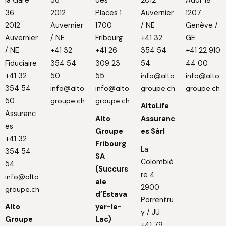
36
2012
Places 1
Auvernier
1207
2012
Auvernier
1700
/ NE
Genève /
Auvernier
/ NE
Fribourg
+41 32
GE
/ NE
+41 32
+41 26
354 54
+41 22 910
Fiduciaire
354 54
309 23
54
44 00
+41 32
50
55
info@alto
info@alto
354 54
info@alto
info@alto
groupe.ch
groupe.ch
50
groupe.ch
groupe.ch
AltoLife
Assuranc
Alto
Assuranc
es
Groupe
es Sàrl
+41 32
Fribourg
La
354 54
SA
Colombiè
54
(Succurs
re 4
info@alto
ale
2900
groupe.ch
d’Estava
Porrentru
Alto
yer-le-
y / JU
Groupe
Lac)
+41 79