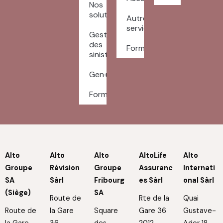
Nos
solutions
Autres
services
Gestion
des
Formulaires
sinistres
Gen+
Formulaires
Alto
Alto
Alto
AltoLife
Alto
Groupe
Révision
Groupe
Assuranc
Internati
SA
Sàrl
Fribourg
es Sàrl
onal Sàrl
(Siège)
SA
Route de
Rte de la
Quai
Route de
la Gare
Square
Gare 36
Gustave-
la Gare
36
des
2012
Ador 18