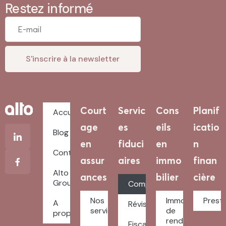
Restez informé
Court
Servic
Cons
Planif
Accueil
age
es
eils
icatio
Blog
en
fiduci
en
n
Contact
assur
aires
immo
finan
Alto
ances
bilier
cière
Groupe
Comptabilité
Nos
Immobilier
Prest
A
Révision
services
de
propos
rendement
Fiscalité