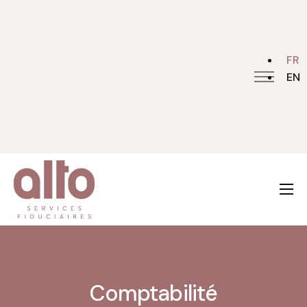
FR
EN
Accueil
Blog
Contact
Alto Groupe
A propos
Comptabilité
Révision
Fiscalité
Comptabilité
Autres services