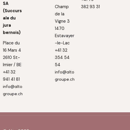
SA
Champ
382 93 31
(Succurs
de la
ale du
Vigne 3
jura
1470
bernois)
Estavayer
Place du
-le-Lac
16 Mars 4
+41 32
2610 St-
354 54
Imier / BE
54
+41 32
info@alto
941 41 81
groupe.ch
info@alto
groupe.ch